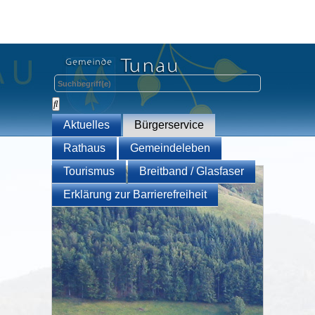
Aktuelles
Bürgerservice
Rathaus
Gemeindeleben
Tourismus
Breitband / Glasfaser
Erklärung zur Barrierefreiheit