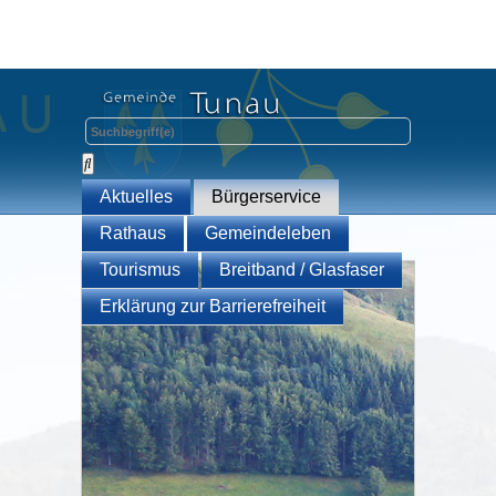
Aktuelles
Bürgerservice
Rathaus
Gemeindeleben
Tourismus
Breitband / Glasfaser
Erklärung zur Barrierefreiheit