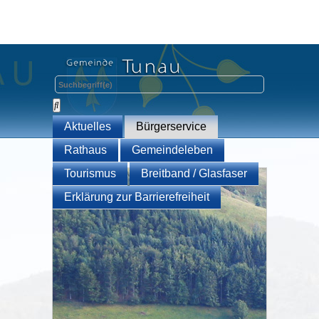
Aktuelles
Bürgerservice
Rathaus
Gemeindeleben
Tourismus
Breitband / Glasfaser
Erklärung zur Barrierefreiheit