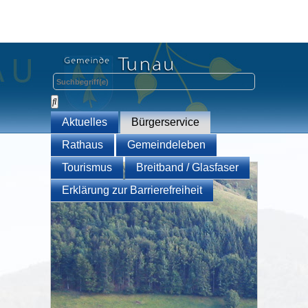
Aktuelles
Bürgerservice
Rathaus
Gemeindeleben
Tourismus
Breitband / Glasfaser
Erklärung zur Barrierefreiheit