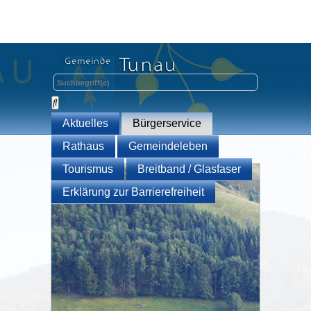
Aktuelles
Bürgerservice
Rathaus
Gemeindeleben
Tourismus
Breitband / Glasfaser
Erklärung zur Barrierefreiheit