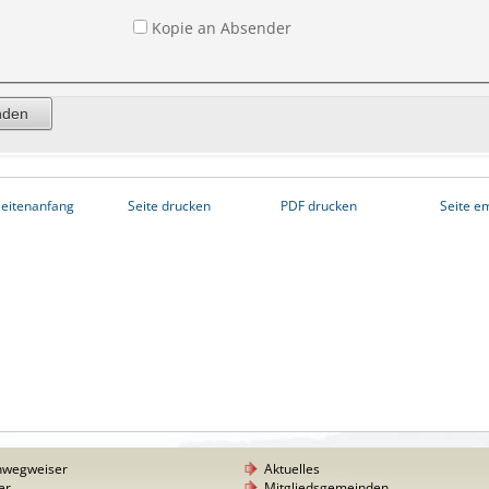
Kopie an Absender
eitenanfang
Seite drucken
PDF drucken
Seite e
nwegweiser
Aktuelles
er
Mitgliedsgemeinden