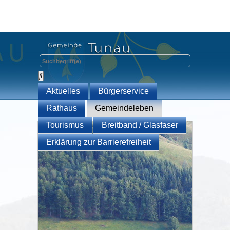
Aktuelles
Bürgerservice
Rathaus
Gemeindeleben
Tourismus
Breitband / Glasfaser
Erklärung zur Barrierefreiheit