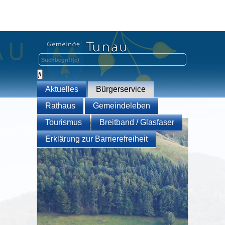
Aktuelles
Bürgerservice
Rathaus
Gemeindeleben
Tourismus
Breitband / Glasfaser
Erklärung zur Barrierefreiheit