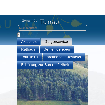
Aktuelles
Bürgerservice
Rathaus
Gemeindeleben
Tourismus
Breitband / Glasfaser
Erklärung zur Barrierefreiheit