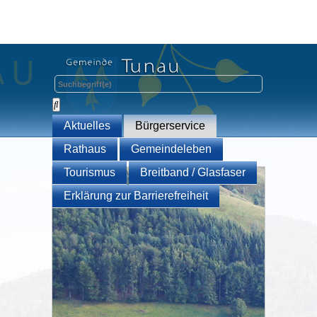
Aktuelles
Bürgerservice
Rathaus
Gemeindeleben
Tourismus
Breitband / Glasfaser
Erklärung zur Barrierefreiheit