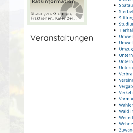
Spätau
Sterbef
Stiftu
Studi
Tierhal
Veranstaltungen
Umwel
Umwelt
Umzug
Unter
Unter
Unter
Verbra
Verein
Vergab
Verkeh
Vormun
Wahlen
Wald i
Weiter
Wohne
Zuwan