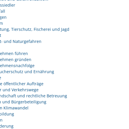
ssiedler
all
ngen
um
tung, Tierschutz, Fischerei und Jagd
t
- und Naturgefahren
nehmen führen
nehmen gründen
nehmensnachfolge
ucherschutz und Ernährung
e
e öffentlicher Aufträge
r und Verkehrswege
dschaft und rechtliche Betreuung
 und Bürgerbeteiligung
m Klimawandel
bildung
n
derung