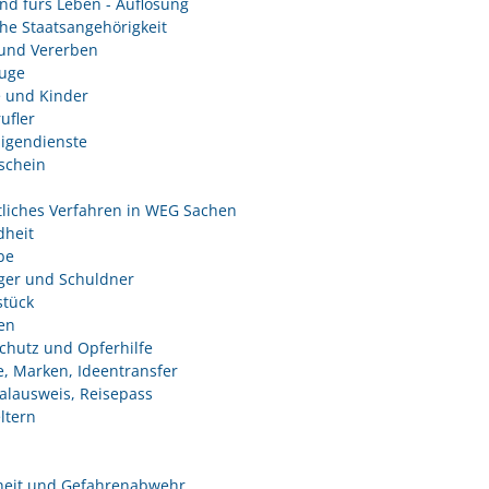
nd fürs Leben - Auflösung
he Staatsangehörigkeit
und Vererben
uge
e und Kinder
ufler
ligendienste
schein
tliches Verfahren in WEG Sachen
heit
be
ger und Schuldner
tück
en
chutz und Opferhilfe
e, Marken, Ideentransfer
alausweis, Reisepass
ltern
heit und Gefahrenabwehr