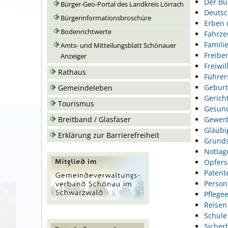
Der Bu
Bürger-Geo-Portal des Landkreis Lörrach
Deutsc
Bürgerinformationsbroschüre
Erben 
Bodenrichtwerte
Fahrze
Famili
Amts- und Mitteilungsblatt Schönauer
Freiber
Anzeiger
Freiwil
Rathaus
Führer
Geburt
Gemeindeleben
Gerich
Tourismus
Gesund
Gewer
Breitband / Glasfaser
Gläubi
Erklärung zur Barrierefreiheit
Grunds
Notlag
Opfers
Patent
Person
Pflegee
Reisen
Schule
Sicher