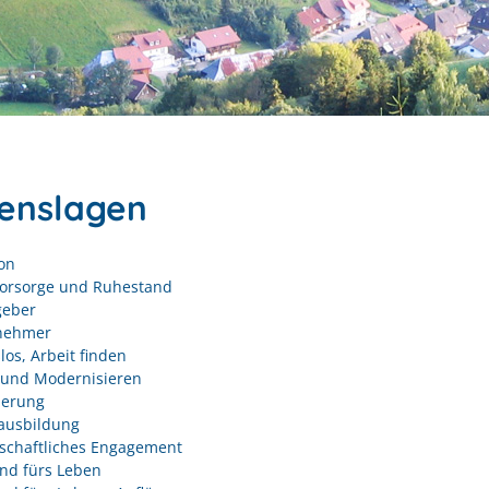
enslagen
on
vorsorge und Ruhestand
geber
nehmer
los, Arbeit finden
und Modernisieren
derung
ausbildung
schaftliches Engagement
nd fürs Leben