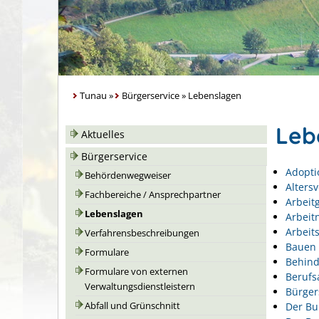
Tunau
»
Bürgerservice
»
Lebenslagen
Leb
Aktuelles
Bürgerservice
Adopti
Behördenwegweiser
Alters
Fachbereiche / Ansprechpartner
Arbeit
Lebenslagen
Arbeit
Arbeits
Verfahrensbeschreibungen
Bauen 
Formulare
Behin
Formulare von externen
Berufs
Verwaltungsdienstleistern
Bürger
Der Bu
Abfall und Grünschnitt