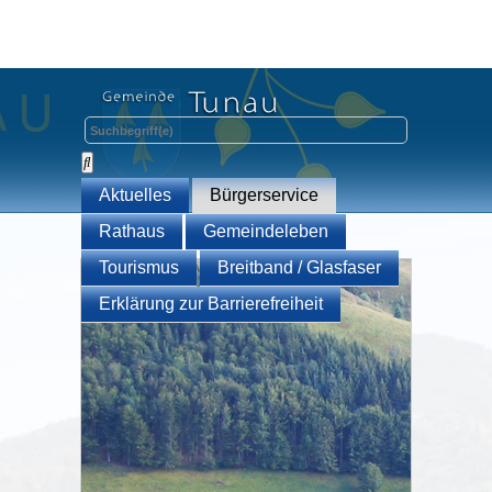
Aktuelles
Bürgerservice
Rathaus
Gemeindeleben
Tourismus
Breitband / Glasfaser
Erklärung zur Barrierefreiheit