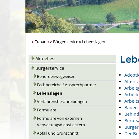
Tunau
»
Bürgerservice
»
Lebenslagen
Leb
Aktuelles
Bürgerservice
Adopti
Behördenwegweiser
Alters
Fachbereiche / Ansprechpartner
Arbeit
Lebenslagen
Arbeit
Arbeits
Verfahrensbeschreibungen
Bauen 
Formulare
Behin
Formulare von externen
Berufs
Verwaltungsdienstleistern
Bürger
Der Bu
Abfall und Grünschnitt