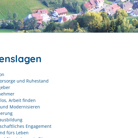
enslagen
on
vorsorge und Ruhestand
geber
nehmer
los, Arbeit finden
und Modernisieren
derung
ausbildung
schaftliches Engagement
nd fürs Leben