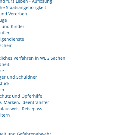
nd fürs Leben - Auflösung
he Staatsangehörigkeit
und Vererben
uge
e und Kinder
ufler
ligendienste
schein
tliches Verfahren in WEG Sachen
heit
be
ger und Schuldner
tück
en
chutz und Opferhilfe
e, Marken, Ideentransfer
alausweis, Reisepass
ltern
heit und Gefahrenabwehr