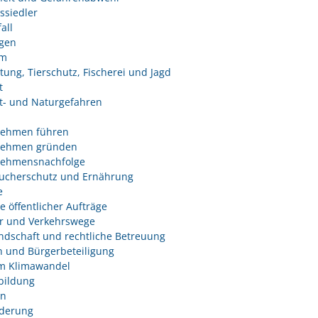
ssiedler
all
ngen
um
tung, Tierschutz, Fischerei und Jagd
t
- und Naturgefahren
nehmen führen
nehmen gründen
nehmensnachfolge
ucherschutz und Ernährung
e
e öffentlicher Aufträge
r und Verkehrswege
dschaft und rechtliche Betreuung
 und Bürgerbeteiligung
m Klimawandel
bildung
n
derung