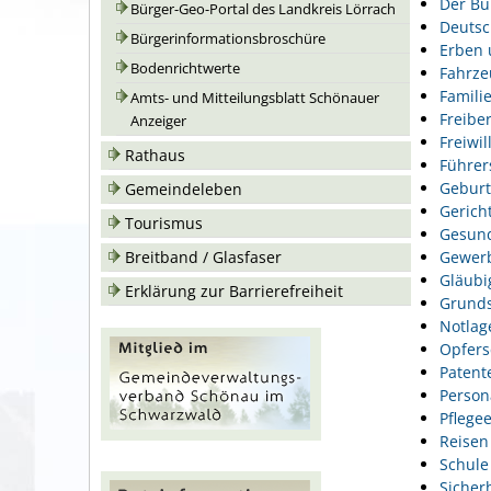
Der Bu
Bürger-Geo-Portal des Landkreis Lörrach
Deutsc
Bürgerinformationsbroschüre
Erben 
Bodenrichtwerte
Fahrze
Famili
Amts- und Mitteilungsblatt Schönauer
Freiber
Anzeiger
Freiwil
Rathaus
Führer
Geburt
Gemeindeleben
Gerich
Tourismus
Gesund
Gewer
Breitband / Glasfaser
Gläubi
Erklärung zur Barrierefreiheit
Grunds
Notlag
Opfers
Patent
Person
Pflegee
Reisen
Schule
Sicher