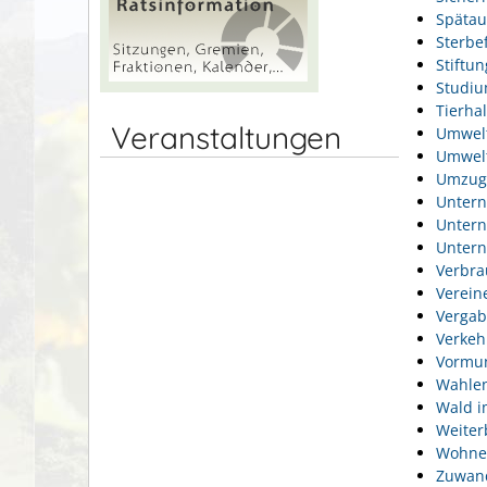
Spätau
Sterbef
Stiftu
Studi
Tierhal
Veranstaltungen
Umwel
Umwelt
Umzug
Unter
Unter
Unter
Verbra
Verein
Vergab
Verkeh
Vormun
Wahlen
Wald i
Weiter
Wohne
Zuwan