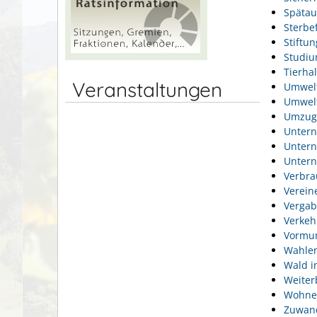
Spätau
Sterbef
Stiftu
Studi
Tierhal
Veranstaltungen
Umwel
Umwelt
Umzug
Unter
Unter
Unter
Verbra
Verein
Vergab
Verkeh
Vormun
Wahlen
Wald i
Weiter
Wohne
Zuwan