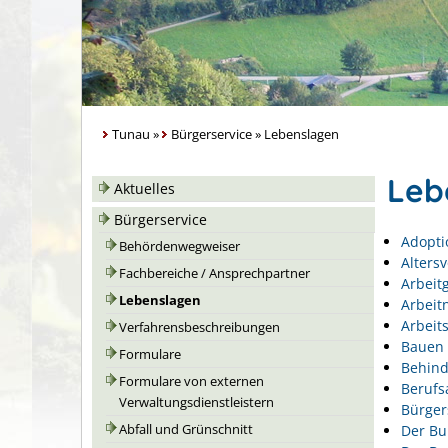
Tunau
»
Bürgerservice
»
Lebenslagen
Leb
Aktuelles
Bürgerservice
Adopti
Behördenwegweiser
Alters
Fachbereiche / Ansprechpartner
Arbeit
Lebenslagen
Arbeit
Arbeits
Verfahrensbeschreibungen
Bauen 
Formulare
Behin
Formulare von externen
Berufs
Verwaltungsdienstleistern
Bürger
Der Bu
Abfall und Grünschnitt