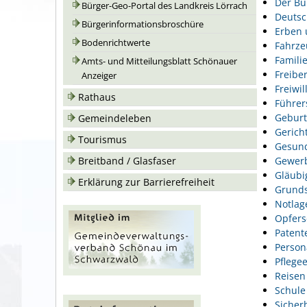
Der Bu
Bürger-Geo-Portal des Landkreis Lörrach
Deutsc
Bürgerinformationsbroschüre
Erben 
Bodenrichtwerte
Fahrze
Famili
Amts- und Mitteilungsblatt Schönauer
Freiber
Anzeiger
Freiwil
Rathaus
Führer
Geburt
Gemeindeleben
Gerich
Tourismus
Gesund
Gewer
Breitband / Glasfaser
Gläubi
Erklärung zur Barrierefreiheit
Grunds
Notlag
Opfers
Patent
Person
Pflegee
Reisen
Schule
Sicher