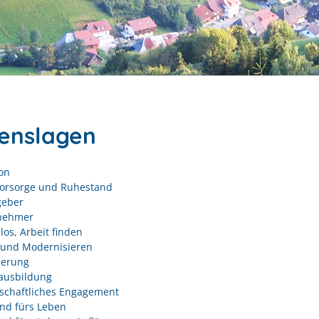
enslagen
on
vorsorge und Ruhestand
geber
nehmer
los, Arbeit finden
und Modernisieren
derung
ausbildung
schaftliches Engagement
nd fürs Leben