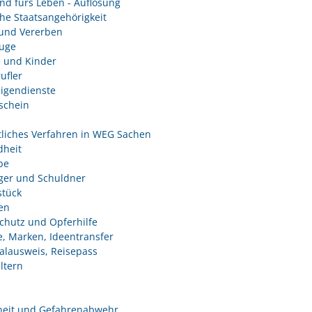
nd fürs Leben - Auflösung
he Staatsangehörigkeit
und Vererben
uge
e und Kinder
ufler
ligendienste
schein
tliches Verfahren in WEG Sachen
heit
be
ger und Schuldner
tück
en
chutz und Opferhilfe
e, Marken, Ideentransfer
alausweis, Reisepass
ltern
heit und Gefahrenabwehr