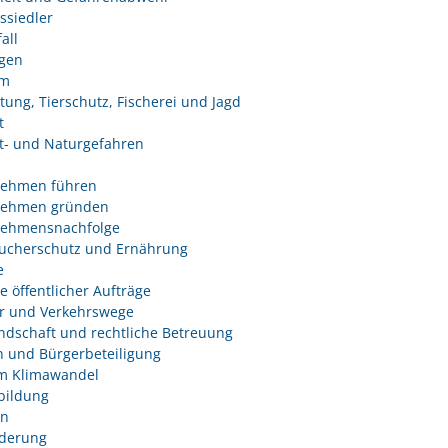
ssiedler
all
ngen
um
tung, Tierschutz, Fischerei und Jagd
t
- und Naturgefahren
nehmen führen
nehmen gründen
nehmensnachfolge
ucherschutz und Ernährung
e
e öffentlicher Aufträge
r und Verkehrswege
dschaft und rechtliche Betreuung
 und Bürgerbeteiligung
m Klimawandel
bildung
n
derung