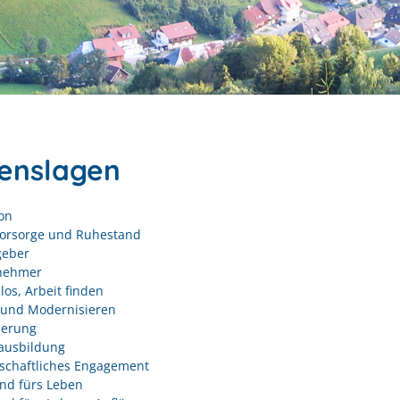
enslagen
on
vorsorge und Ruhestand
geber
nehmer
los, Arbeit finden
und Modernisieren
derung
ausbildung
schaftliches Engagement
nd fürs Leben