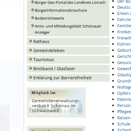
Der Bu
Bürger-Geo-Portal des Landkreis Lörrach
Deutsc
Bürgerinformationsbroschüre
Erben 
Bodenrichtwerte
Fahrze
Famili
Amts- und Mitteilungsblatt Schönauer
Freiber
Anzeiger
Freiwil
Rathaus
Führer
Geburt
Gemeindeleben
Gerich
Tourismus
Gesund
Gewer
Breitband / Glasfaser
Gläubi
Erklärung zur Barrierefreiheit
Grunds
Notlag
Opfers
Patent
Person
Pflegee
Reisen
Schule
Sicher