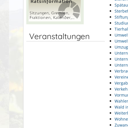
Spätau
Sterbef
Stiftu
Studi
Tierhal
Veranstaltungen
Umwel
Umwelt
Umzug
Unter
Unter
Unter
Verbra
Verein
Vergab
Verkeh
Vormun
Wahlen
Wald i
Weiter
Wohne
Zuwan