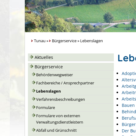
Tunau
»
Bürgerservice
»
Lebenslagen
Leb
Aktuelles
Bürgerservice
Adopti
Behördenwegweiser
Alters
Fachbereiche / Ansprechpartner
Arbeit
Lebenslagen
Arbeit
Arbeits
Verfahrensbeschreibungen
Bauen 
Formulare
Behin
Formulare von externen
Berufs
Verwaltungsdienstleistern
Bürger
Der Bu
Abfall und Grünschnitt