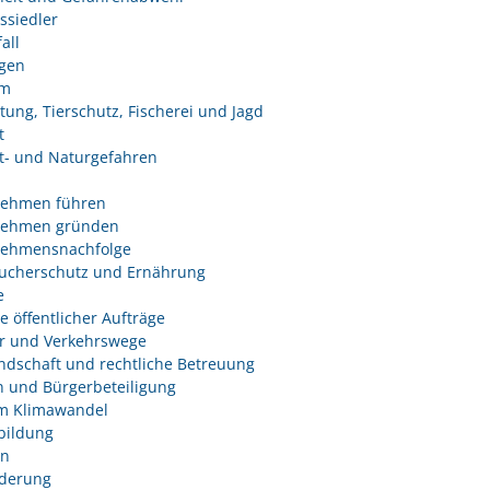
ssiedler
all
ngen
um
tung, Tierschutz, Fischerei und Jagd
t
- und Naturgefahren
nehmen führen
nehmen gründen
nehmensnachfolge
ucherschutz und Ernährung
e
e öffentlicher Aufträge
r und Verkehrswege
dschaft und rechtliche Betreuung
 und Bürgerbeteiligung
m Klimawandel
bildung
n
derung