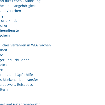
nd fürs Leben - Auflösung
he Staatsangehörigkeit
und Vererben
uge
e und Kinder
ufler
ligendienste
schein
tliches Verfahren in WEG Sachen
heit
be
ger und Schuldner
tück
en
chutz und Opferhilfe
e, Marken, Ideentransfer
alausweis, Reisepass
ltern
heit und Gefahrenabwehr