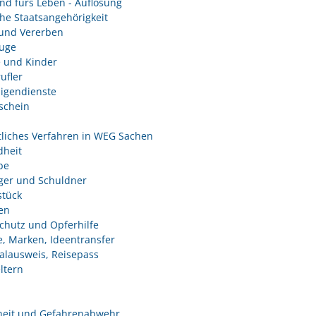
nd fürs Leben - Auflösung
he Staatsangehörigkeit
und Vererben
uge
e und Kinder
ufler
ligendienste
schein
tliches Verfahren in WEG Sachen
heit
be
ger und Schuldner
tück
en
chutz und Opferhilfe
e, Marken, Ideentransfer
alausweis, Reisepass
ltern
heit und Gefahrenabwehr