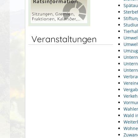
Spätau
Sterbef
Stiftu
Studi
Tierhal
Veranstaltungen
Umwel
Umwelt
Umzug
Unter
Unter
Unter
Verbra
Verein
Vergab
Verkeh
Vormun
Wahlen
Wald i
Weiter
Wohne
Zuwan