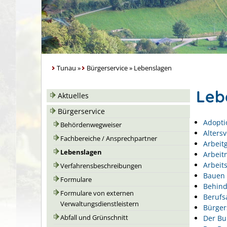
Tunau
»
Bürgerservice
»
Lebenslagen
Leb
Aktuelles
Bürgerservice
Adopti
Behördenwegweiser
Alters
Fachbereiche / Ansprechpartner
Arbeit
Lebenslagen
Arbeit
Arbeits
Verfahrensbeschreibungen
Bauen 
Formulare
Behin
Formulare von externen
Berufs
Verwaltungsdienstleistern
Bürger
Der Bu
Abfall und Grünschnitt