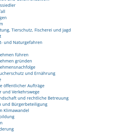
ssiedler
all
ngen
um
tung, Tierschutz, Fischerei und Jagd
t
- und Naturgefahren
nehmen führen
nehmen gründen
nehmensnachfolge
ucherschutz und Ernährung
e
e öffentlicher Aufträge
r und Verkehrswege
dschaft und rechtliche Betreuung
 und Bürgerbeteiligung
m Klimawandel
bildung
n
derung