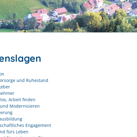
enslagen
on
vorsorge und Ruhestand
geber
nehmer
los, Arbeit finden
und Modernisieren
derung
ausbildung
schaftliches Engagement
nd fürs Leben