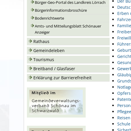
Der Bu
Bürger-Geo-Portal des Landkreis Lörrach
Deutsc
Bürgerinformationsbroschüre
Erben 
Bodenrichtwerte
Fahrze
Famili
Amts- und Mitteilungsblatt Schönauer
Freiber
Anzeiger
Freiwil
Rathaus
Führer
Geburt
Gemeindeleben
Gerich
Tourismus
Gesund
Gewer
Breitband / Glasfaser
Gläubi
Erklärung zur Barrierefreiheit
Grunds
Notlag
Opfers
Patent
Person
Pflegee
Reisen
Schule
Sicher