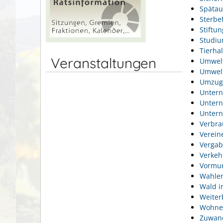
Spätau
Sterbef
Stiftu
Studi
Tierhal
Veranstaltungen
Umwel
Umwelt
Umzug
Unter
Unter
Unter
Verbra
Verein
Vergab
Verkeh
Vormun
Wahlen
Wald i
Weiter
Wohne
Zuwan