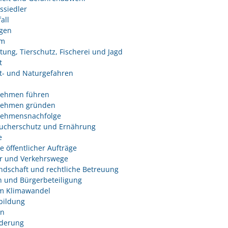
ssiedler
all
ngen
um
tung, Tierschutz, Fischerei und Jagd
t
- und Naturgefahren
nehmen führen
nehmen gründen
nehmensnachfolge
ucherschutz und Ernährung
e
e öffentlicher Aufträge
r und Verkehrswege
dschaft und rechtliche Betreuung
 und Bürgerbeteiligung
m Klimawandel
bildung
n
derung