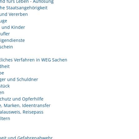
nd fürs Leben - Auflösung
he Staatsangehörigkeit
und Vererben
uge
e und Kinder
ufler
ligendienste
schein
tliches Verfahren in WEG Sachen
heit
be
ger und Schuldner
tück
en
chutz und Opferhilfe
e, Marken, Ideentransfer
alausweis, Reisepass
ltern
heit und Gefahrenabwehr