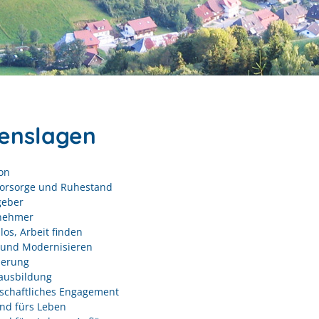
enslagen
on
vorsorge und Ruhestand
geber
nehmer
los, Arbeit finden
und Modernisieren
derung
ausbildung
schaftliches Engagement
nd fürs Leben