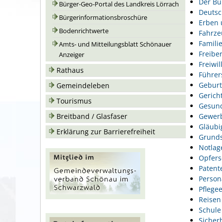
Der Bu
Bürger-Geo-Portal des Landkreis Lörrach
Deutsc
Bürgerinformationsbroschüre
Erben 
Bodenrichtwerte
Fahrze
Famili
Amts- und Mitteilungsblatt Schönauer
Freiber
Anzeiger
Freiwil
Rathaus
Führer
Geburt
Gemeindeleben
Gerich
Tourismus
Gesund
Gewer
Breitband / Glasfaser
Gläubi
Erklärung zur Barrierefreiheit
Grunds
Notlag
Opfers
Patent
Person
Pflegee
Reisen
Schule
Sicher