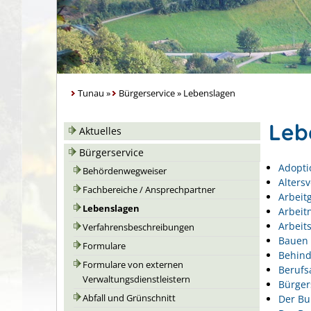
Tunau
»
Bürgerservice
»
Lebenslagen
Leb
Aktuelles
Bürgerservice
Adopti
Behördenwegweiser
Alters
Fachbereiche / Ansprechpartner
Arbeit
Lebenslagen
Arbeit
Arbeits
Verfahrensbeschreibungen
Bauen 
Formulare
Behin
Formulare von externen
Berufs
Verwaltungsdienstleistern
Bürger
Der Bu
Abfall und Grünschnitt