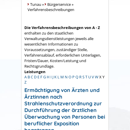
Tunau
»
Bürgerservice
»
Verfahrensbeschreibungen
Die Verfahrensbeschreibungen von A - Z
enthalten zu den staatlichen
Verwaltungsdienstleistungen jeweils alle
wesentlichen Informationen zu
Voraussetzungen, zuständiger Stelle,
Verfahrensablauf, erforderlichen Unterlagen,
Fristen/Dauer, Kosten/Leistung und
Rechtsgrundlage.
Leistungen
A
B
C
D
E
F
G
H
I
J
K
L
M
N
O
P
Q
R
S
T
U
V
W
X
Y
Z
Ermächtigung von Ärzten und
Ärztinnen nach
Strahlenschutzverordnung zur
Durchführung der ärztlichen
Überwachung von Personen bei
beruflicher Exposition