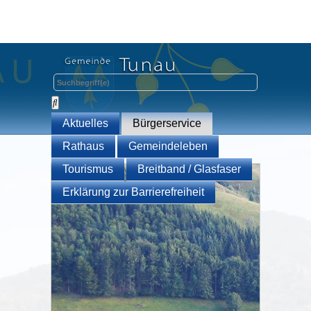
Aktuelles
Bürgerservice
Rathaus
Gemeindeleben
Tourismus
Breitband / Glasfaser
Erklärung zur Barrierefreiheit