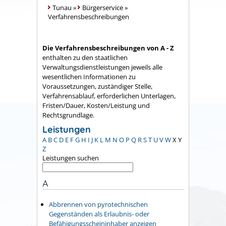
Tunau
»
Bürgerservice
»
Verfahrensbeschreibungen
Die Verfahrensbeschreibungen von A - Z
enthalten zu den staatlichen
Verwaltungsdienstleistungen jeweils alle
wesentlichen Informationen zu
Voraussetzungen, zuständiger Stelle,
Verfahrensablauf, erforderlichen Unterlagen,
Fristen/Dauer, Kosten/Leistung und
Rechtsgrundlage.
Leistungen
A
B
C
D
E
F
G
H
I
J
K
L
M
N
O
P
Q
R
S
T
U
V
W
X
Y
Z
Leistungen suchen
A
Abbrennen von pyrotechnischen
Gegenständen als Erlaubnis- oder
Befähigungsscheininhaber anzeigen