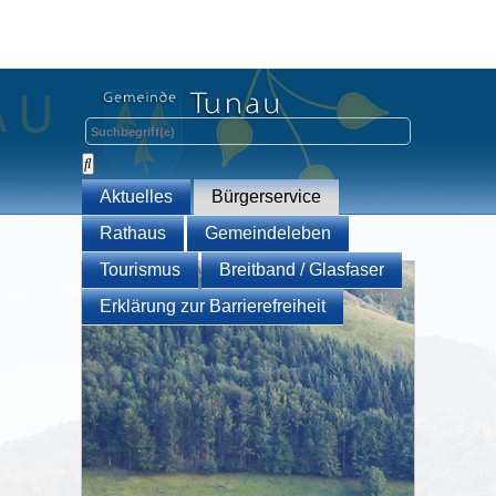
Aktuelles
Bürgerservice
Rathaus
Gemeindeleben
Tourismus
Breitband / Glasfaser
Erklärung zur Barrierefreiheit