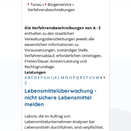
Tunau
»
Bürgerservice
»
Verfahrensbeschreibungen
Die Verfahrensbeschreibungen von A - Z
enthalten zu den staatlichen
Verwaltungsdienstleistungen jeweils alle
wesentlichen Informationen zu
Voraussetzungen, zuständiger Stelle,
Verfahrensablauf, erforderlichen Unterlagen,
Fristen/Dauer, Kosten/Leistung und
Rechtsgrundlage.
Leistungen
A
B
C
D
E
F
G
H
I
J
K
L
M
N
O
P
Q
R
S
T
U
V
W
X
Y
Z
Lebensmittelüberwachung -
nicht sichere Lebensmittel
melden
Labore, die im Auftrag von
Lebensmittelunternehmen Analysen bei
Lebensmitteln durchführen, sind verpflichtet,