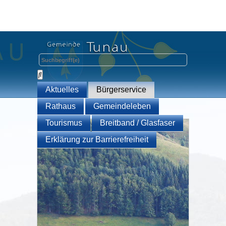
Aktuelles
Bürgerservice
Rathaus
Gemeindeleben
Tourismus
Breitband / Glasfaser
Erklärung zur Barrierefreiheit