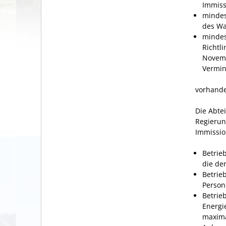
Immiss
mindes
des Wa
mindes
Richtl
Novemb
Vermin
vorhanden
Die Abte
Regierun
Immissio
Betrie
die de
Betrie
Person
Betrie
Energi
maxima