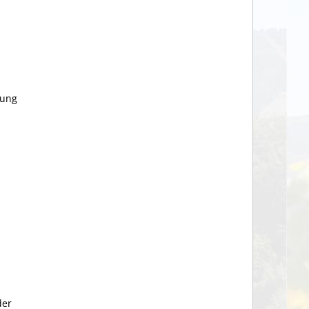
gung
der