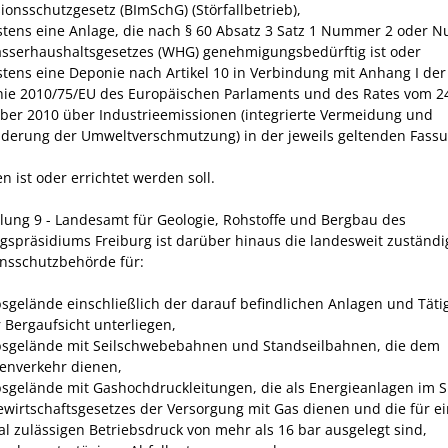
ionsschutzgesetz (BImSchG) (Störfallbetrieb),
tens eine Anlage, die nach § 60 Absatz 3 Satz 1 Nummer 2 oder 
sserhaushaltsgesetzes (WHG) genehmigungsbedürftig ist oder
tens eine Deponie nach Artikel 10 in Verbindung mit Anhang I der
inie 2010/75/EU des Europäischen Parlaments und des Rates vom 2
er 2010 über Industrieemissionen (integrierte Vermeidung und
derung der Umweltverschmutzung) in der jeweils geltenden Fass
 ist oder errichtet werden soll.
ilung 9 - Landesamt für Geologie, Rohstoffe und Bergbau des
gspräsidiums Freiburg ist darüber hinaus die landesweit zuständi
nsschutzbehörde für:
bsgelände einschließlich der darauf befindlichen Anlagen und Tätig
r Bergaufsicht unterliegen,
bsgelände mit Seilschwebebahnen und Standseilbahnen, die dem
enverkehr dienen,
bsgelände mit Gashochdruckleitungen, die als Energieanlagen im 
ewirtschaftsgesetzes der Versorgung mit Gas dienen und die für e
l zulässigen Betriebsdruck von mehr als 16 bar ausgelegt sind,