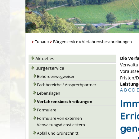
Tunau
»
Bürgerservice
»
Verfahrensbeschreibungen
Die Verf
Aktuelles
Verwaltu
Bürgerservice
Vorausse
Behördenwegweiser
Fristen/
Leistung
Fachbereiche / Ansprechpartner
A
B
C
D
E
Lebenslagen
Immi
Verfahrensbeschreibungen
Formulare
Erri
Formulare von externen
gen
Verwaltungsdienstleistern
Abfall und Grünschnitt