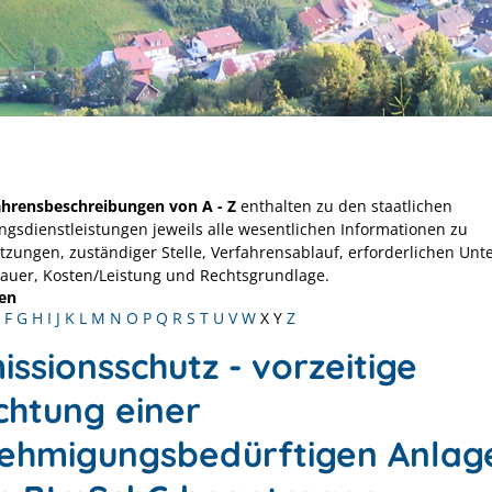
ahrensbeschreibungen von A - Z
enthalten zu den staatlichen
ngsdienstleistungen jeweils alle wesentlichen Informationen zu
tzungen, zuständiger Stelle, Verfahrensablauf, erforderlichen Unt
Dauer, Kosten/Leistung und Rechtsgrundlage.
en
F
G
H
I
J
K
L
M
N
O
P
Q
R
S
T
U
V
W
X
Y
Z
ssionsschutz - vorzeitige
chtung einer
ehmigungsbedürftigen Anlag