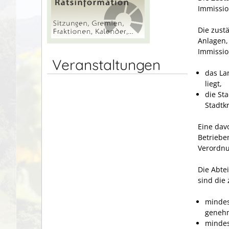
Immissio
Die zust
Anlagen, 
Immissio
Veranstaltungen
das La
liegt,
die St
Stadtkr
Eine dav
Betrieben
Verordnu
Die Abte
sind die
mindes
genehm
mindes