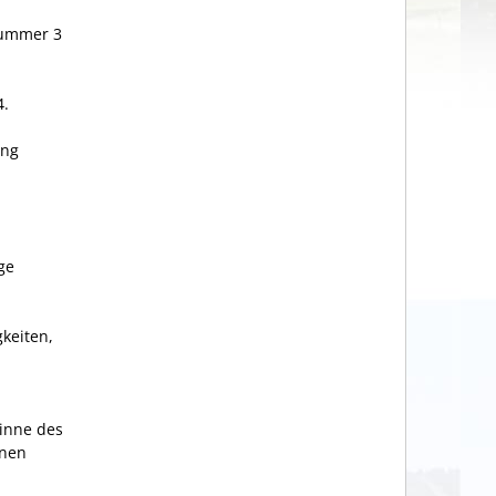
Nummer 3
4.
ung
ge
keiten,
Sinne des
inen