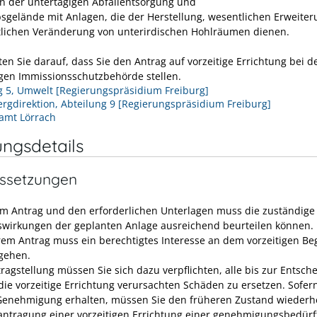
n der untertägigen Abfallentsorgung und
bsgelände mit Anlagen, die der Herstellung, wesentlichen Erweite
lichen Veränderung von unterirdischen Hohlräumen dienen.
ten Sie darauf, dass Sie den Antrag auf vorzeitige Errichtung bei d
gen Immissionsschutzbehörde stellen.
g 5, Umwelt [Regierungspräsidium Freiburg]
rgdirektion, Abteilung 9 [Regierungspräsidium Freiburg]
amt Lörrach
ungsdetails
ssetzungen
m Antrag und den erforderlichen Unterlagen muss die zuständige 
swirkungen der geplanten Anlage ausreichend beurteilen können.
rem Antrag muss ein berechtigtes Interesse an dem vorzeitigen Be
gehen.
tragstellung müssen Sie sich dazu verpflichten, alle bis zur Entsch
die vorzeitige Errichtung verursachten Schäden zu ersetzen. Sofern
Genehmigung erhalten, müssen Sie den früheren Zustand wiederhe
antragung einer vorzeitigen Errichtung einer genehmigungsbedürf