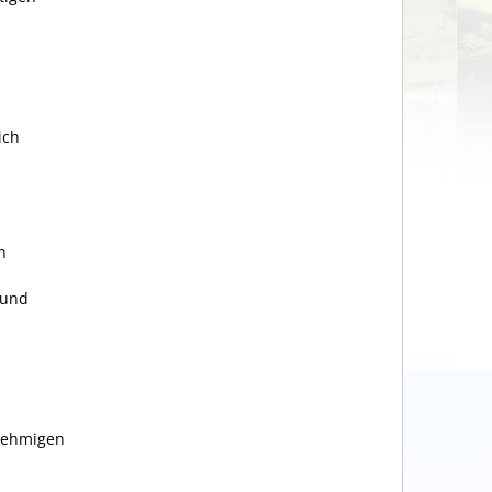
ich
n
 und
nehmigen