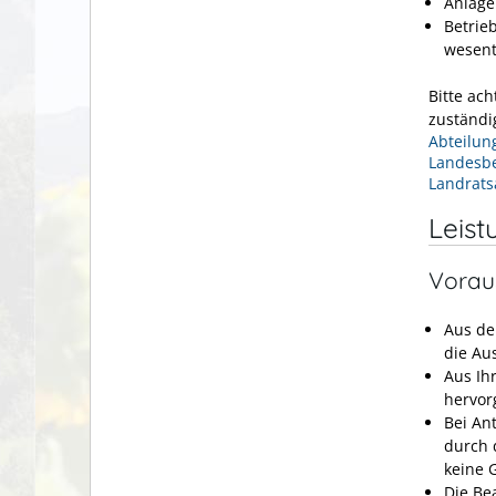
Anlage
Betrie
wesent
Bitte ach
zuständi
Abteilun
Landesbe
Landrats
Leist
Vorau
Aus de
die Au
Aus Ih
hervor
Bei An
durch 
keine 
Die Be