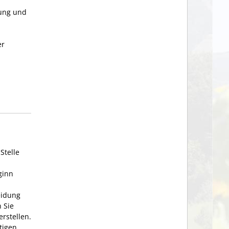
rung und
er
Stelle
ginn
eidung
 Sie
rstellen.
tigen