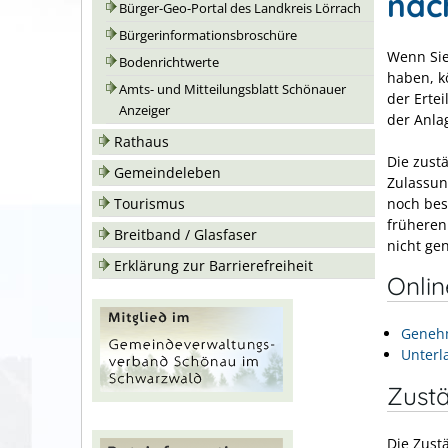
nac
Bürger-Geo-Portal des Landkreis Lörrach
Bürgerinformationsbroschüre
Wenn Sie
Bodenrichtwerte
haben, k
Amts- und Mitteilungsblatt Schönauer
der Erte
Anzeiger
der Anla
Rathaus
Die zust
Gemeindeleben
Zulassun
noch bes
Tourismus
früheren 
Breitband / Glasfaser
nicht ge
Erklärung zur Barrierefreiheit
Onli
Genehm
Unterl
Zustä
Die Zust