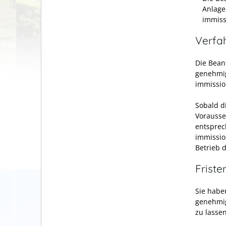
Anlage
immiss
Verfa
Die Bean
genehmig
immissio
Sobald d
Vorausse
entsprec
immissio
Betrieb 
Friste
Sie habe
genehmig
zu lassen