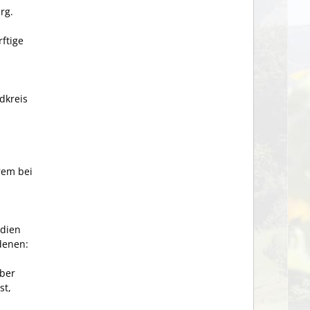
rg.
ftige
dkreis
rem bei
idien
denen:
über
st,