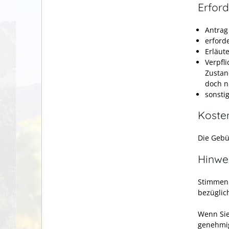
Erford
Antrag
erford
Erläut
Verpfl
Zustan
doch ni
sonsti
Koste
Die Gebü
Hinwe
Stimmen 
bezüglic
Wenn Sie
genehmig