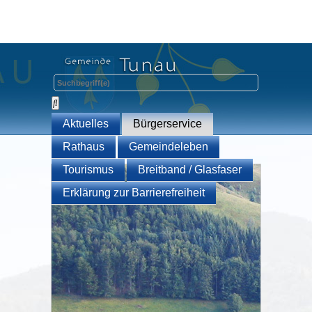
Aktuelles
Bürgerservice
Rathaus
Gemeindeleben
Tourismus
Breitband / Glasfaser
Erklärung zur Barrierefreiheit