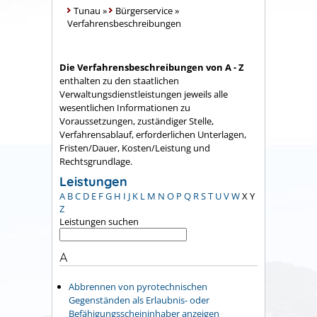
Tunau
»
Bürgerservice
»
Verfahrensbeschreibungen
Die Verfahrensbeschreibungen von A - Z
enthalten zu den staatlichen
Verwaltungsdienstleistungen jeweils alle
wesentlichen Informationen zu
Voraussetzungen, zuständiger Stelle,
Verfahrensablauf, erforderlichen Unterlagen,
Fristen/Dauer, Kosten/Leistung und
Rechtsgrundlage.
Leistungen
A
B
C
D
E
F
G
H
I
J
K
L
M
N
O
P
Q
R
S
T
U
V
W
X
Y
Z
Leistungen suchen
A
Abbrennen von pyrotechnischen
Gegenständen als Erlaubnis- oder
Befähigungsscheininhaber anzeigen