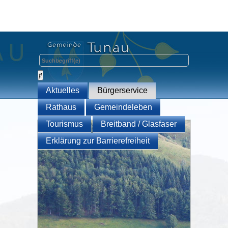
Aktuelles
Bürgerservice
Rathaus
Gemeindeleben
Tourismus
Breitband / Glasfaser
Erklärung zur Barrierefreiheit