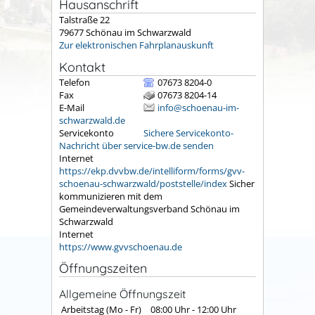
Hausanschrift
Talstraße 22
79677
Schönau im Schwarzwald
Zur elektronischen Fahrplanauskunft
Kontakt
Telefon
07673 8204-0
Fax
07673 8204-14
E-Mail
info@schoenau-im-
schwarzwald.de
Servicekonto
Sichere Servicekonto-
Nachricht über service-bw.de senden
Internet
https://ekp.dvvbw.de/intelliform/forms/gvv-
schoenau-schwarzwald/poststelle/index
Sicher
kommunizieren mit dem
Gemeindeverwaltungsverband Schönau im
Schwarzwald
Internet
https://www.gvvschoenau.de
Öffnungszeiten
Allgemeine Öffnungszeit
Arbeitstag (Mo - Fr)
08:00 Uhr
-
12:00 Uhr