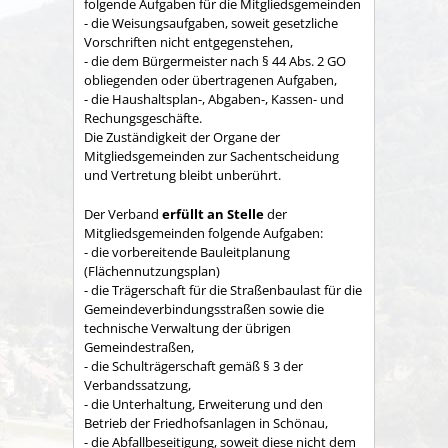
folgende Aufgaben für die Mitgliedsgemeinden
- die Weisungsaufgaben, soweit gesetzliche
Vorschriften nicht entgegenstehen,
- die dem Bürgermeister nach § 44 Abs. 2 GO
obliegenden oder übertragenen Aufgaben,
- die Haushaltsplan-, Abgaben-, Kassen- und
Rechungs­geschäfte.
Die Zuständigkeit der Organe der
Mitgliedsgemeinden zur Sachent­scheidung
und Vertretung bleibt unberührt.
Der Verband
erfüllt an Stelle
der
Mitgliedsgemeinden folgende Aufgaben:
- die vorbereitende Bauleitplanung
(Flächennutzungsplan)
- die Trägerschaft für die Straßenbaulast für die
Gemeindeverbindungsstraßen sowie die
technische Verwaltung der übrigen
Gemeindestraßen,
- die Schulträgerschaft gemäß § 3 der
Verbandssatzung,
- die Unterhaltung, Erweiterung und den
Betrieb der Friedhofsanlagen in Schönau,
- die Abfallbeseitigung, soweit diese nicht dem