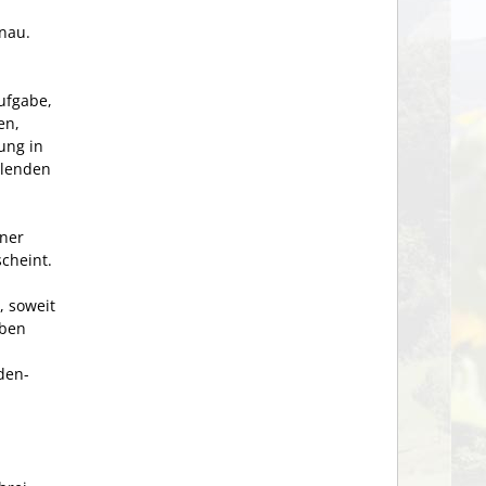
önau.
ufgabe,
en,
ung in
llenden
ner
cheint.
 soweit
aben
den­