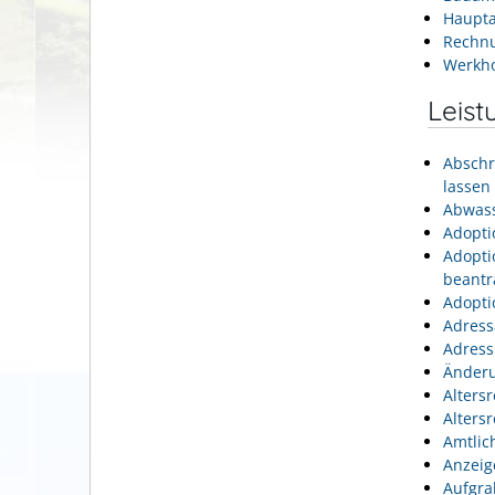
Haupta
Rechn
Werkh
Leist
Abschr
lassen
Abwass
Adopti
Adopti
beantr
Adopti
Adress
Adress
Änderu
Alters
Alters
Amtlic
Anzeig
Aufgra