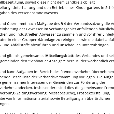
allbeseitigung, soweit diese nicht dem Land­kreis obliegt
stellung, Unterhaltung und den Betrieb eines Kindergartens in Sch
fgaben des Personenstandswesens
and übernimmt nach Maßgabe des § 4 der Verbandssatzung die A
Reinhaltung der Gewässer im Verbandsgebiet anfallenden häuslich
chen und industriellen Abwässer zu sammeln und vor ihrer Einleit
luter in einer Gruppenkläranlage zu reinigen, sowie die dabei anfa
 und Abfallstoffe abzuführen und unschädlich unterzubringen.
and gibt als gemeinsames
Mitteilungsblatt
des Verbandes und sei
sgemeinden den "Schönauer Anzeiger" heraus, der wöchentlich ers
and kann Aufgaben im Bereich des Fremdenverkehrs übernehmen,
hende Beschlüsse der Verbands­versammlung vorliegen. Die Aufg
ie gemeinsamen Interessen der Gemeinden zur Förderung des
erkehrs abdecken, insbesondere sind dies die gemeinsame Frem
werbung (Zeitungswerbung, Messebesuche), Prospekter­stellung,
be von Informationsmaterial sowie Betei­ligung an überörtlichen
ungen.