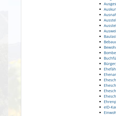
Ausges
Auskun
Ausnah
Ausste
Ausste
Auswei
Baulas
Bebauu
Bewohn
Bomben
Buchfü
Bürger
Ehefäh
Ehena
Ehesch
Ehesch
Ehesch
Ehesch
Ehrenp
eID-Ka
Einwoh