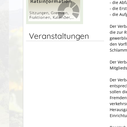
- die Abf
- die Er
- die Au
Der Verb
die zur 
Veranstaltungen
gewerbli
den Vorf
Schlamm-
Der Verb
Mitglied
Der Verb
entsprec
sollen d
Fremdenv
verkehrs
Herausga
Einricht