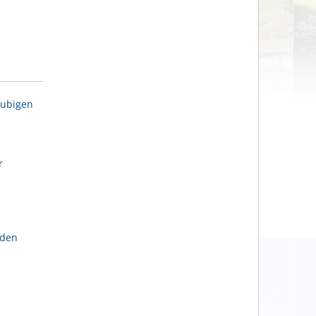
aubigen
r
lden