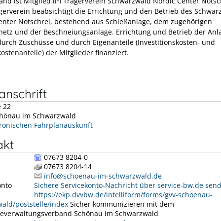
and ist Mitglied im Trägerverein Schwarzwald Nordic Center Notsc
erverein beabsichtigt die Errichtung und den Betrieb des Schwar
enter Notschrei, bestehend aus Schießanlage, dem zugehörigen
netz und der Beschneiungsanlage. Errichtung und Betrieb der Anl
urch Zuschüsse und durch Eigenanteile (Investitionskosten- und
ostenanteile) der Mitglieder finanziert.
nschrift
e 22
hönau im Schwarzwald
tronischen Fahrplanauskunft
akt
07673 8204-0
07673 8204-14
info@schoenau-im-schwarzwald.de
onto
Sichere Servicekonto-Nachricht über service-bw.de sen
https://ekp.dvvbw.de/intelliform/forms/gvv-schoenau-
ald/poststelle/index
Sicher kommunizieren mit dem
everwaltungsverband Schönau im Schwarzwald