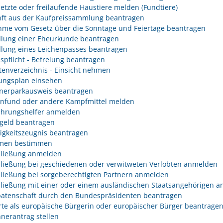
etzte oder freilaufende Haustiere melden (Fundtiere)
ft aus der Kaufpreissammlung beantragen
me vom Gesetz über die Sonntage und Feiertage beantragen
llung einer Eheurkunde beantragen
llung eines Leichenpasses beantragen
spflicht - Befreiung beantragen
tenverzeichnis - Einsicht nehmen
ngsplan einsehen
erparkausweis beantragen
fund oder andere Kampfmittel melden
hrungshelfer anmelden
geld beantragen
igkeitszeugnis beantragen
men bestimmen
ließung anmelden
ließung bei geschiedenen oder verwitweten Verlobten anmelden
ließung bei sorgeberechtigten Partnern anmelden
ließung mit einer oder einem ausländischen Staatsangehörigen 
atenschaft durch den Bundespräsidenten beantragen
rte als europäische Bürgerin oder europäischer Bürger beantrage
nerantrag stellen