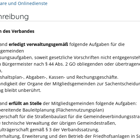
are und Onlinedienste
hreibung
n des Verbandes
band
erledigt verwaltungsgemäß
folgende Aufgaben für die
dsgemeinden
isungsaufgaben, soweit gesetzliche Vorschriften nicht entgegenste
m Bürgermeister nach § 44 Abs. 2 GO obliegenden oder übertragen
n,
ushaltsplan-, Abgaben-, Kassen- und Rechungs­geschäfte.
ändigkeit der Organe der Mitgliedsgemeinden zur Sachent­scheidu
ng bleibt unberührt.
band
erfüllt an Stelle
der Mitgliedsgemeinden folgende Aufgaben:
rbereitende Bauleitplanung (Flächennutzungsplan)
ägerschaft für die Straßenbaulast für die Gemeindeverbindungsstr
e technische Verwaltung der übrigen Gemeindestraßen,
hulträgerschaft gemäß § 3 der Verbandssatzung,
terhaltung, Erweiterung und den Betrieb der Friedhofsanlagen in 