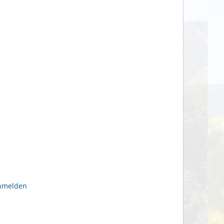
anmelden
n