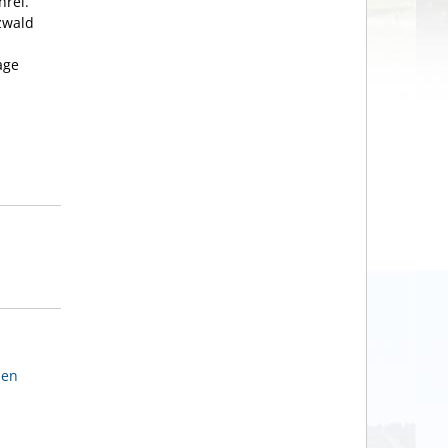
hrei.
zwald
age
den