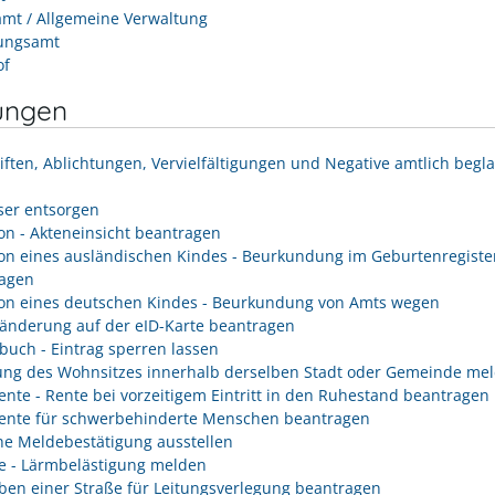
mt / Allgemeine Verwaltung
ungsamt
of
ungen
iften, Ablichtungen, Vervielfältigungen und Negative amtlich begl
er entsorgen
on - Akteneinsicht beantragen
on eines ausländischen Kindes - Beurkundung im Geburtenregiste
agen
on eines deutschen Kindes - Beurkundung von Amts wegen
änderung auf der eID-Karte beantragen
buch - Eintrag sperren lassen
ng des Wohnsitzes innerhalb derselben Stadt oder Gemeinde me
rente - Rente bei vorzeitigem Eintritt in den Ruhestand beantragen
rente für schwerbehinderte Menschen beantragen
he Meldebestätigung ausstellen
e - Lärmbelästigung melden
ben einer Straße für Leitungsverlegung beantragen