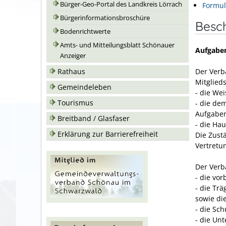
Bürger-Geo-Portal des Landkreis Lörrach
Formul
Bürgerinformationsbroschüre
Besc
Bodenrichtwerte
Amts- und Mitteilungsblatt Schönauer
Aufgabe
Anzeiger
Der Ver
Rathaus
Mitglie
Gemeindeleben
- die We
Tourismus
- die de
Aufgabe
Breitband / Glasfaser
- die Ha
Erklärung zur Barrierefreiheit
Die Zust
Vertretu
Der Ver
- die vo
- die Tr
sowie di
- die Sc
- die Un