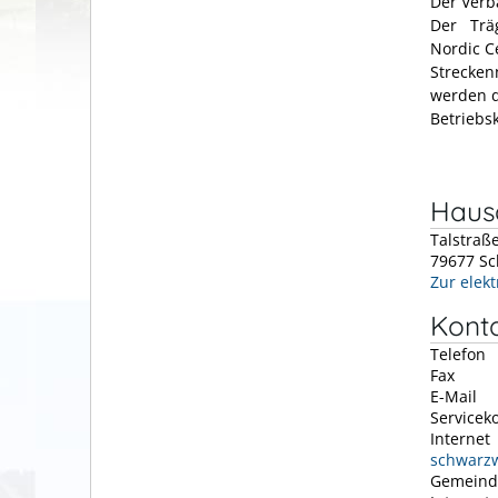
Der Verb
Der Träg
Nordic C
Strecken
werden d
Betriebsk
Hausa
Talstraß
79677
Sc
Zur elek
Kont
Telefon
Fax
E-Mail
Servicek
Internet
schwarzw
Gemeind