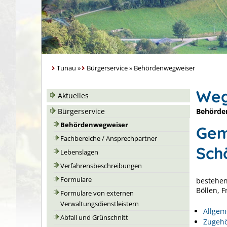
Tunau
»
Bürgerservice
»
Behördenwegweiser
Weg
Aktuelles
Behörde
Bürgerservice
Behördenwegweiser
Gem
Fachbereiche / Ansprechpartner
Sch
Lebenslagen
Verfahrensbeschreibungen
Formulare
bestehen
Böllen, 
Formulare von externen
Verwaltungsdienstleistern
Allgem
Abfall und Grünschnitt
Zugehö