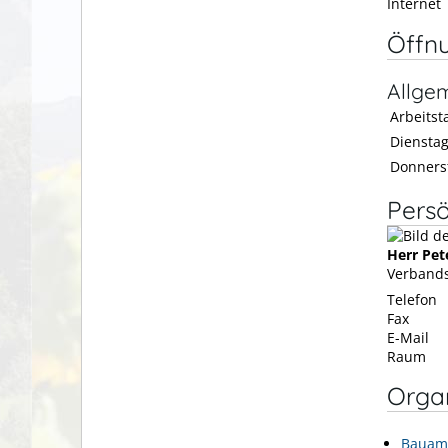
Internet
Öffn
Allge
Arbeitsta
Diensta
Donners
Persö
Herr
Pet
Verbands
Telefon
Fax
E-Mail
Raum
Organ
Bauam