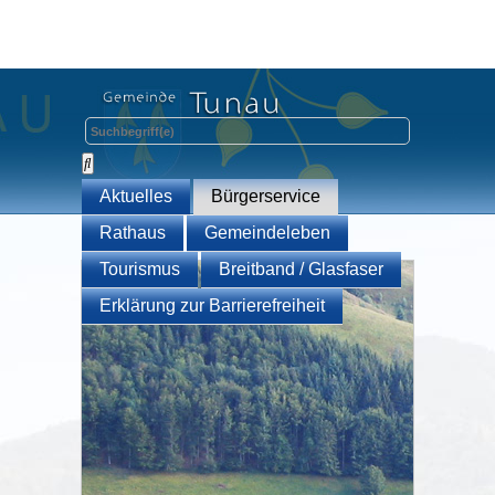
Aktuelles
Bürgerservice
Rathaus
Gemeindeleben
Tourismus
Breitband / Glasfaser
Erklärung zur Barrierefreiheit