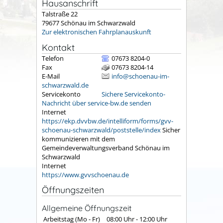
Hausanschrift
Talstraße 22
79677
Schönau im Schwarzwald
Zur elektronischen Fahrplanauskunft
Kontakt
Telefon
07673 8204-0
Fax
07673 8204-14
E-Mail
info@schoenau-im-
schwarzwald.de
Servicekonto
Sichere Servicekonto-
Nachricht über service-bw.de senden
Internet
https://ekp.dvvbw.de/intelliform/forms/gvv-
schoenau-schwarzwald/poststelle/index
Sicher
kommunizieren mit dem
Gemeindeverwaltungsverband Schönau im
Schwarzwald
Internet
https://www.gvvschoenau.de
Öffnungszeiten
Allgemeine Öffnungszeit
Arbeitstag (Mo - Fr)
08:00 Uhr
-
12:00 Uhr