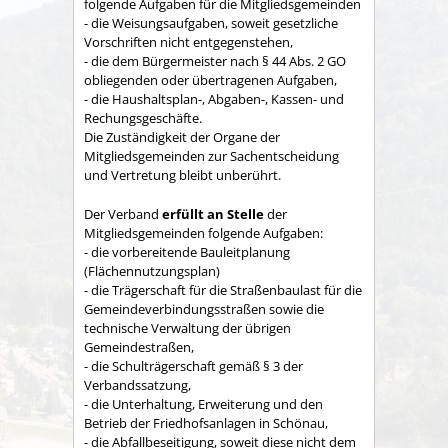
folgende Aufgaben für die Mitgliedsgemeinden
- die Weisungsaufgaben, soweit gesetzliche
Vorschriften nicht entgegenstehen,
- die dem Bürgermeister nach § 44 Abs. 2 GO
obliegenden oder übertragenen Aufgaben,
- die Haushaltsplan-, Abgaben-, Kassen- und
Rechungs­geschäfte.
Die Zuständigkeit der Organe der
Mitgliedsgemeinden zur Sachent­scheidung
und Vertretung bleibt unberührt.
Der Verband
erfüllt an Stelle
der
Mitgliedsgemeinden folgende Aufgaben:
- die vorbereitende Bauleitplanung
(Flächennutzungsplan)
- die Trägerschaft für die Straßenbaulast für die
Gemeindeverbindungsstraßen sowie die
technische Verwaltung der übrigen
Gemeindestraßen,
- die Schulträgerschaft gemäß § 3 der
Verbandssatzung,
- die Unterhaltung, Erweiterung und den
Betrieb der Friedhofsanlagen in Schönau,
- die Abfallbeseitigung, soweit diese nicht dem