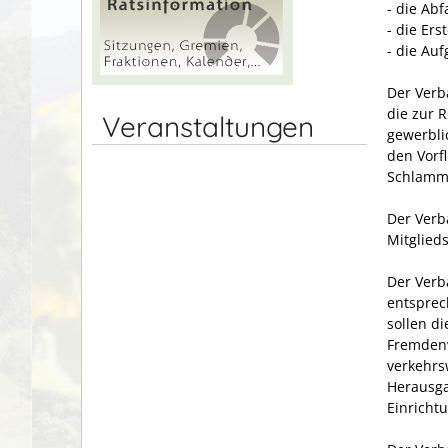
- die Abf
- die Er
- die Au
Der Verb
die zur 
Veranstaltungen
gewerbli
den Vorf
Schlamm-
Der Verb
Mitglied
Der Verb
entsprec
sollen d
Fremdenv
verkehrs
Herausga
Einricht