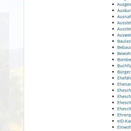
Ausges
Auskun
Ausnah
Ausste
Ausste
Auswei
Baulas
Bebauu
Bewohn
Bomben
Buchfü
Bürger
Ehefäh
Ehena
Ehesch
Ehesch
Ehesch
Ehesch
Ehrenp
eID-Ka
Einwoh