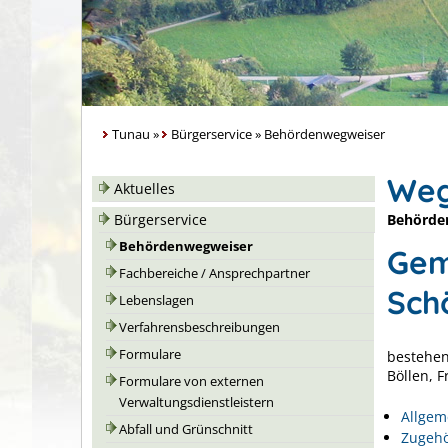
Tunau
»
Bürgerservice
»
Behördenwegweiser
Weg
Aktuelles
Behörde
Bürgerservice
Behördenwegweiser
Gem
Fachbereiche / Ansprechpartner
Sch
Lebenslagen
Verfahrensbeschreibungen
Formulare
bestehen
Böllen, 
Formulare von externen
Verwaltungsdienstleistern
Allgem
Abfall und Grünschnitt
Zugehö