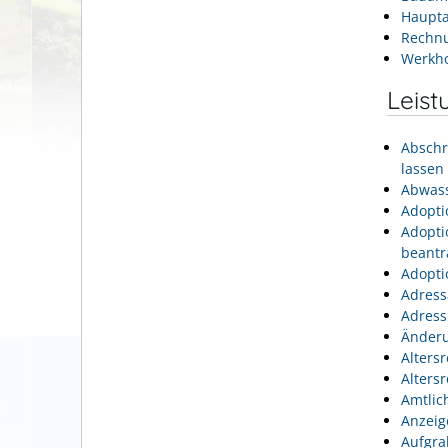
Haupta
Rechn
Werkh
Leist
Abschr
lassen
Abwass
Adopti
Adopti
beantr
Adopti
Adress
Adress
Änderu
Alters
Alters
Amtlic
Anzeig
Aufgra