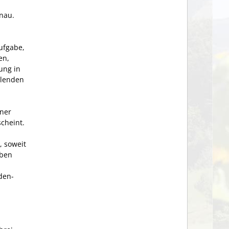
önau.
ufgabe,
en,
ung in
llenden
ner
cheint.
 soweit
aben
den­