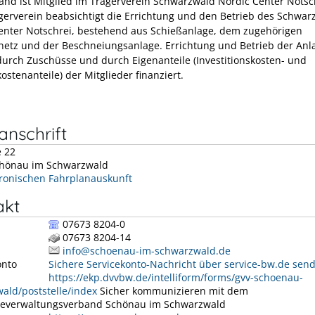
and ist Mitglied im Trägerverein Schwarzwald Nordic Center Notsc
erverein beabsichtigt die Errichtung und den Betrieb des Schwar
enter Notschrei, bestehend aus Schießanlage, dem zugehörigen
netz und der Beschneiungsanlage. Errichtung und Betrieb der Anl
urch Zuschüsse und durch Eigenanteile (Investitionskosten- und
ostenanteile) der Mitglieder finanziert.
nschrift
e 22
hönau im Schwarzwald
tronischen Fahrplanauskunft
akt
07673 8204-0
07673 8204-14
info@schoenau-im-schwarzwald.de
onto
Sichere Servicekonto-Nachricht über service-bw.de sen
https://ekp.dvvbw.de/intelliform/forms/gvv-schoenau-
ald/poststelle/index
Sicher kommunizieren mit dem
everwaltungsverband Schönau im Schwarzwald