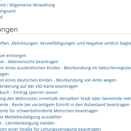
mt / Allgemeine Verwaltung
ungsamt
of
ungen
iften, Ablichtungen, Vervielfältigungen und Negative amtlich begl
er entsorgen
on - Akteneinsicht beantragen
on eines ausländischen Kindes - Beurkundung im Geburtenregiste
agen
on eines deutschen Kindes - Beurkundung von Amts wegen
änderung auf der eID-Karte beantragen
buch - Eintrag sperren lassen
ng des Wohnsitzes innerhalb derselben Stadt oder Gemeinde me
rente - Rente bei vorzeitigem Eintritt in den Ruhestand beantragen
rente für schwerbehinderte Menschen beantragen
he Meldebestätigung ausstellen
e - Lärmbelästigung melden
ben einer Straße für Leitungsverlegung beantragen