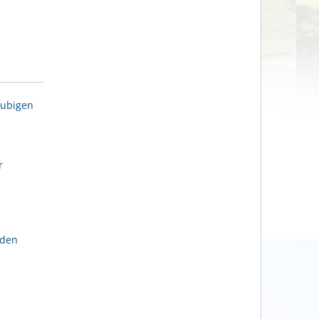
aubigen
r
lden