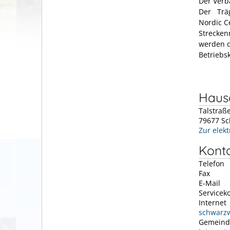
Der Verb
Der Träg
Nordic C
Strecken
werden d
Betriebsk
Hausa
Talstraß
79677
Sc
Zur elek
Kont
Telefon
Fax
E-Mail
Servicek
Internet
schwarzw
Gemeind