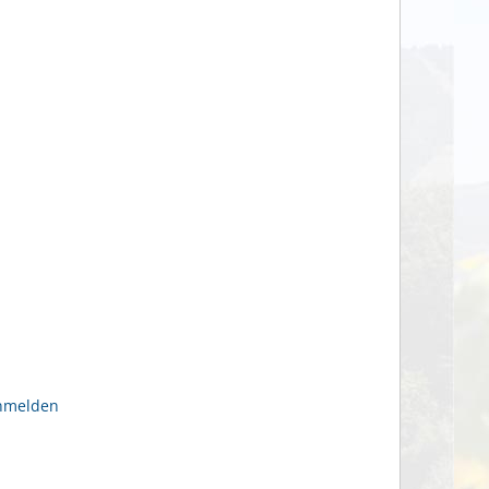
anmelden
n