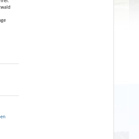
hrei.
zwald
age
den