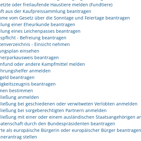
etzte oder freilaufende Haustiere melden (Fundtiere)
ft aus der Kaufpreissammlung beantragen
me vom Gesetz über die Sonntage und Feiertage beantragen
llung einer Eheurkunde beantragen
llung eines Leichenpasses beantragen
spflicht - Befreiung beantragen
tenverzeichnis - Einsicht nehmen
ngsplan einsehen
erparkausweis beantragen
fund oder andere Kampfmittel melden
hrungshelfer anmelden
geld beantragen
igkeitszeugnis beantragen
men bestimmen
ließung anmelden
ließung bei geschiedenen oder verwitweten Verlobten anmelden
ließung bei sorgeberechtigten Partnern anmelden
ließung mit einer oder einem ausländischen Staatsangehörigen 
atenschaft durch den Bundespräsidenten beantragen
rte als europäische Bürgerin oder europäischer Bürger beantrage
nerantrag stellen