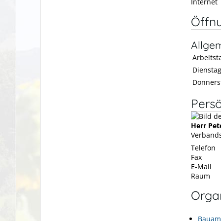
Internet
Öffn
Allge
Arbeitsta
Diensta
Donners
Persö
Herr
Pet
Verbands
Telefon
Fax
E-Mail
Raum
Organ
Bauam