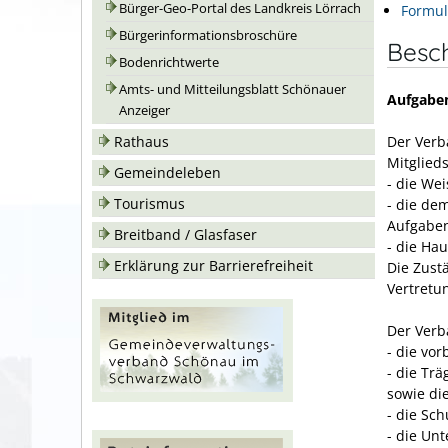
Bürger-Geo-Portal des Landkreis Lörrach
Formul
Bürgerinformationsbroschüre
Besc
Bodenrichtwerte
Amts- und Mitteilungsblatt Schönauer
Aufgabe
Anzeiger
Der Ver
Rathaus
Mitglie
Gemeindeleben
- die We
Tourismus
- die de
Aufgabe
Breitband / Glasfaser
- die Ha
Erklärung zur Barrierefreiheit
Die Zust
Vertretu
Der Ver
- die vo
- die Tr
sowie di
- die Sc
- die Un