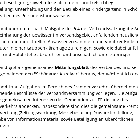
allbeseitigung, soweit diese nicht dem Land­kreis obliegt
stellung, Unterhaltung und den Betrieb eines Kindergartens in Sch
fgaben des Personenstandswesens
and übernimmt nach Maßgabe des § 4 der Verbandssatzung die A
Reinhaltung der Gewässer im Verbandsgebiet anfallenden häuslich
chen und industriellen Abwässer zu sammeln und vor ihrer Einleit
luter in einer Gruppenkläranlage zu reinigen, sowie die dabei anfa
 und Abfallstoffe abzuführen und unschädlich unterzubringen.
and gibt als gemeinsames
Mitteilungsblatt
des Verbandes und sei
sgemeinden den "Schönauer Anzeiger" heraus, der wöchentlich ers
and kann Aufgaben im Bereich des Fremdenverkehrs übernehmen,
hende Beschlüsse der Verbands­versammlung vorliegen. Die Aufg
ie gemeinsamen Interessen der Gemeinden zur Förderung des
erkehrs abdecken, insbesondere sind dies die gemeinsame Frem
werbung (Zeitungswerbung, Messebesuche), Prospekter­stellung,
be von Informationsmaterial sowie Betei­ligung an überörtlichen
ungen.