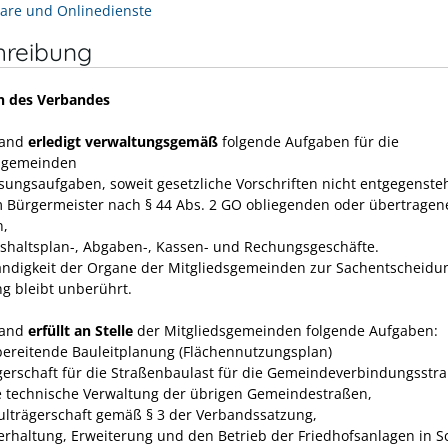
are und Onlinedienste
hreibung
n des Verbandes
band
erledigt verwaltungsgemäß
folgende Aufgaben für die
dsgemeinden
isungsaufgaben, soweit gesetzliche Vorschriften nicht entgegenste
m Bürgermeister nach § 44 Abs. 2 GO obliegenden oder übertragen
n,
ushaltsplan-, Abgaben-, Kassen- und Rechungs­geschäfte.
ändigkeit der Organe der Mitgliedsgemeinden zur Sachent­scheidu
ng bleibt unberührt.
band
erfüllt an Stelle
der Mitgliedsgemeinden folgende Aufgaben:
rbereitende Bauleitplanung (Flächennutzungsplan)
ägerschaft für die Straßenbaulast für die Gemeindeverbindungsstr
e technische Verwaltung der übrigen Gemeindestraßen,
hulträgerschaft gemäß § 3 der Verbandssatzung,
terhaltung, Erweiterung und den Betrieb der Friedhofsanlagen in 