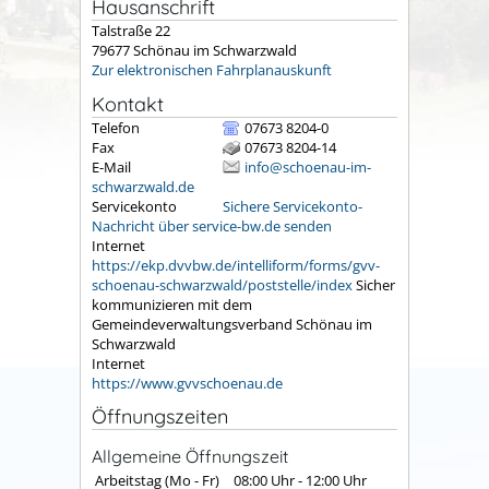
Hausanschrift
Talstraße 22
79677
Schönau im Schwarzwald
Zur elektronischen Fahrplanauskunft
Kontakt
Telefon
07673 8204-0
Fax
07673 8204-14
E-Mail
info@schoenau-im-
schwarzwald.de
Servicekonto
Sichere Servicekonto-
Nachricht über service-bw.de senden
Internet
https://ekp.dvvbw.de/intelliform/forms/gvv-
schoenau-schwarzwald/poststelle/index
Sicher
kommunizieren mit dem
Gemeindeverwaltungsverband Schönau im
Schwarzwald
Internet
https://www.gvvschoenau.de
Öffnungszeiten
Allgemeine Öffnungszeit
Arbeitstag (Mo - Fr)
08:00 Uhr
-
12:00 Uhr