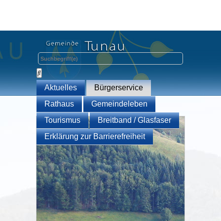
Aktuelles
Bürgerservice
Rathaus
Gemeindeleben
Tourismus
Breitband / Glasfaser
Erklärung zur Barrierefreiheit