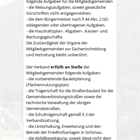
folgende Aufgaben für die Mitgliedsgemeinden
- die Weisungsaufgaben, soweit gesetzliche
Vorschriften nicht entgegenstehen,
- die dem Bürgermeister nach § 44 Abs. 2 GO
obliegenden oder übertragenen Aufgaben,
- die Haushaltsplan-, Abgaben-, Kassen- und
Rechungs­geschäfte.
Die Zuständigkeit der Organe der
Mitgliedsgemeinden zur Sachent­scheidung
und Vertretung bleibt unberührt.
Der Verband
erfüllt an Stelle
der
Mitgliedsgemeinden folgende Aufgaben:
- die vorbereitende Bauleitplanung
(Flächennutzungsplan)
- die Trägerschaft für die Straßenbaulast für die
Gemeindeverbindungsstraßen sowie die
technische Verwaltung der übrigen
Gemeindestraßen,
- die Schulträgerschaft gemäß § 3 der
Verbandssatzung,
- die Unterhaltung, Erweiterung und den
Betrieb der Friedhofsanlagen in Schönau,
- die Abfallbeseitigung, soweit diese nicht dem