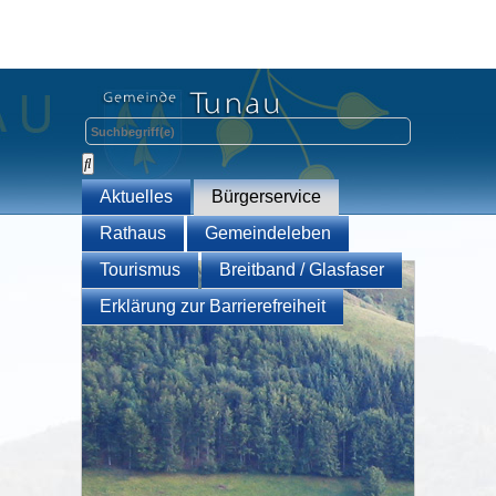
Aktuelles
Bürgerservice
Rathaus
Gemeindeleben
Tourismus
Breitband / Glasfaser
Erklärung zur Barrierefreiheit