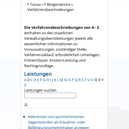
Tunau
»
Bürgerservice
»
Verfahrensbeschreibungen
Die Verfahrensbeschreibungen von A - Z
enthalten zu den staatlichen
Verwaltungsdienstleistungen jeweils alle
wesentlichen Informationen zu
Voraussetzungen, zuständiger Stelle,
Verfahrensablauf, erforderlichen Unterlagen,
Fristen/Dauer, Kosten/Leistung und
Rechtsgrundlage.
Leistungen
A
B
C
D
E
F
G
H
I
J
K
L
M
N
O
P
Q
R
S
T
U
V
W
X
Y
Z
Leistungen suchen
A
Abbrennen von pyrotechnischen
Gegenständen als Erlaubnis- oder
Befähigungsscheininhaber anzeigen