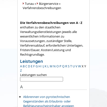
Tunau
»
Bürgerservice
»
Verfahrensbeschreibungen
Die Verfahrensbeschreibungen von A - Z
enthalten zu den staatlichen
Verwaltungsdienstleistungen jeweils alle
wesentlichen Informationen zu
Voraussetzungen, zuständiger Stelle,
Verfahrensablauf, erforderlichen Unterlagen,
Fristen/Dauer, Kosten/Leistung und
Rechtsgrundlage.
Leistungen
A
B
C
D
E
F
G
H
I
J
K
L
M
N
O
P
Q
R
S
T
U
V
W
X
Y
Z
Leistungen suchen
A
Abbrennen von pyrotechnischen
Gegenständen als Erlaubnis- oder
Befähigungsscheininhaber anzeigen