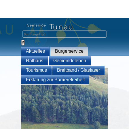
Aktuelles
Bürgerservice
Rathaus
Gemeindeleben
Tourismus
Breitband / Glasfaser
Erklärung zur Barrierefreiheit