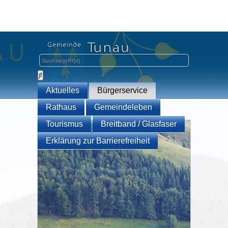
Aktuelles
Bürgerservice
Rathaus
Gemeindeleben
Tourismus
Breitband / Glasfaser
Erklärung zur Barrierefreiheit