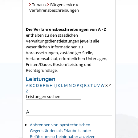
Tunau
»
Bürgerservice
»
Verfahrensbeschreibungen
Die Verfahrensbeschreibungen von A - Z
enthalten zu den staatlichen
Verwaltungsdienstleistungen jeweils alle
wesentlichen Informationen zu
Voraussetzungen, zuständiger Stelle,
Verfahrensablauf, erforderlichen Unterlagen,
Fristen/Dauer, Kosten/Leistung und
Rechtsgrundlage.
Leistungen
A
B
C
D
E
F
G
H
I
J
K
L
M
N
O
P
Q
R
S
T
U
V
W
X
Y
Z
Leistungen suchen
A
Abbrennen von pyrotechnischen
Gegenständen als Erlaubnis- oder
Befähigungsscheininhaber anzeigen