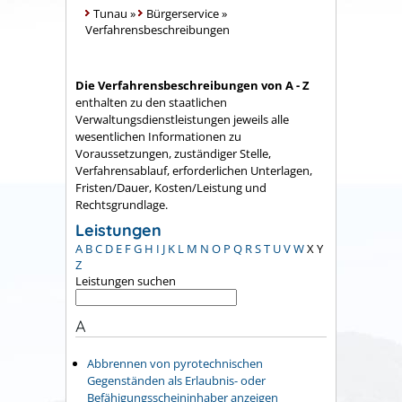
Tunau
»
Bürgerservice
»
Verfahrensbeschreibungen
Die Verfahrensbeschreibungen von A - Z
enthalten zu den staatlichen
Verwaltungsdienstleistungen jeweils alle
wesentlichen Informationen zu
Voraussetzungen, zuständiger Stelle,
Verfahrensablauf, erforderlichen Unterlagen,
Fristen/Dauer, Kosten/Leistung und
Rechtsgrundlage.
Leistungen
A
B
C
D
E
F
G
H
I
J
K
L
M
N
O
P
Q
R
S
T
U
V
W
X
Y
Z
Leistungen suchen
A
Abbrennen von pyrotechnischen
Gegenständen als Erlaubnis- oder
Befähigungsscheininhaber anzeigen