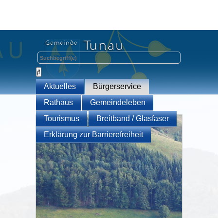
Aktuelles
Bürgerservice
Rathaus
Gemeindeleben
Tourismus
Breitband / Glasfaser
Erklärung zur Barrierefreiheit