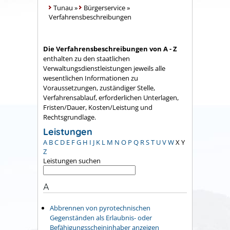
Tunau
»
Bürgerservice
»
Verfahrensbeschreibungen
Die Verfahrensbeschreibungen von A - Z
enthalten zu den staatlichen
Verwaltungsdienstleistungen jeweils alle
wesentlichen Informationen zu
Voraussetzungen, zuständiger Stelle,
Verfahrensablauf, erforderlichen Unterlagen,
Fristen/Dauer, Kosten/Leistung und
Rechtsgrundlage.
Leistungen
A
B
C
D
E
F
G
H
I
J
K
L
M
N
O
P
Q
R
S
T
U
V
W
X
Y
Z
Leistungen suchen
A
Abbrennen von pyrotechnischen
Gegenständen als Erlaubnis- oder
Befähigungsscheininhaber anzeigen