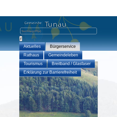
Aktuelles
Bürgerservice
Rathaus
Gemeindeleben
Tourismus
Breitband / Glasfaser
Erklärung zur Barrierefreiheit