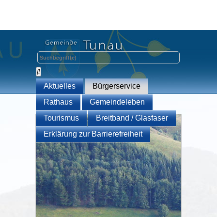
Aktuelles
Bürgerservice
Rathaus
Gemeindeleben
Tourismus
Breitband / Glasfaser
Erklärung zur Barrierefreiheit