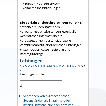
Tunau
»
Bürgerservice
»
Verfahrensbeschreibungen
Die Verfahrensbeschreibungen von A - Z
enthalten zu den staatlichen
Verwaltungsdienstleistungen jeweils alle
wesentlichen Informationen zu
Voraussetzungen, zuständiger Stelle,
Verfahrensablauf, erforderlichen Unterlagen,
Fristen/Dauer, Kosten/Leistung und
Rechtsgrundlage.
Leistungen
A
B
C
D
E
F
G
H
I
J
K
L
M
N
O
P
Q
R
S
T
U
V
W
X
Y
Z
Leistungen suchen
A
Abbrennen von pyrotechnischen
Gegenständen als Erlaubnis- oder
Befähigungsscheininhaber anzeigen