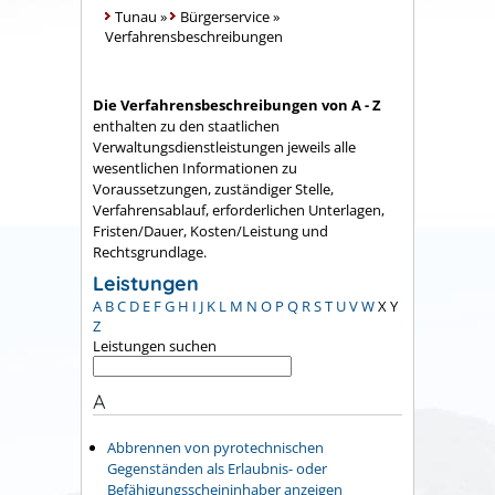
Tunau
»
Bürgerservice
»
Verfahrensbeschreibungen
Die Verfahrensbeschreibungen von A - Z
enthalten zu den staatlichen
Verwaltungsdienstleistungen jeweils alle
wesentlichen Informationen zu
Voraussetzungen, zuständiger Stelle,
Verfahrensablauf, erforderlichen Unterlagen,
Fristen/Dauer, Kosten/Leistung und
Rechtsgrundlage.
Leistungen
A
B
C
D
E
F
G
H
I
J
K
L
M
N
O
P
Q
R
S
T
U
V
W
X
Y
Z
Leistungen suchen
A
Abbrennen von pyrotechnischen
Gegenständen als Erlaubnis- oder
Befähigungsscheininhaber anzeigen