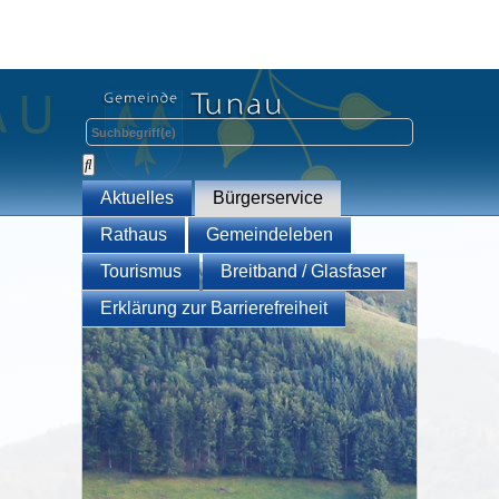
Aktuelles
Bürgerservice
Rathaus
Gemeindeleben
Tourismus
Breitband / Glasfaser
Erklärung zur Barrierefreiheit